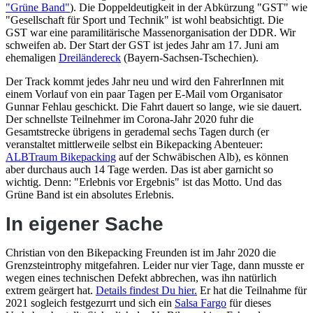
"Grüne Band"
). Die Doppeldeutigkeit in der Abkürzung "GST" wie
"Gesellschaft für Sport und Technik" ist wohl beabsichtigt. Die
GST war eine paramilitärische Massenorganisation der DDR. Wir
schweifen ab. Der Start der GST ist jedes Jahr am 17. Juni am
ehemaligen
Dreiländereck
(Bayern-Sachsen-Tschechien).
Der Track kommt jedes Jahr neu und wird den FahrerInnen mit
einem Vorlauf von ein paar Tagen per E-Mail vom Organisator
Gunnar Fehlau geschickt. Die Fahrt dauert so lange, wie sie dauert.
Der schnellste Teilnehmer im Corona-Jahr 2020 fuhr die
Gesamtstrecke übrigens in gerademal sechs Tagen durch (er
veranstaltet mittlerweile selbst ein Bikepacking Abenteuer:
ALBTraum Bikepacking
auf der Schwäbischen Alb), es können
aber durchaus auch 14 Tage werden. Das ist aber garnicht so
wichtig. Denn: "Erlebnis vor Ergebnis" ist das Motto. Und das
Grüne Band ist ein absolutes Erlebnis.
In eigener Sache
Christian von den Bikepacking Freunden ist im Jahr 2020 die
Grenzsteintrophy mitgefahren. Leider nur vier Tage, dann musste er
wegen eines technischen Defekt abbrechen, was ihn natürlich
extrem geärgert hat.
Details findest Du hier.
Er hat die Teilnahme für
2021 sogleich festgezurrt und sich ein
Salsa Fargo
für dieses