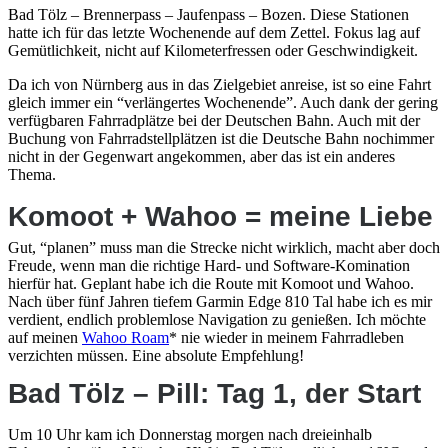
Bad Tölz – Brennerpass – Jaufenpass – Bozen. Diese Stationen
hatte ich für das letzte Wochenende auf dem Zettel. Fokus lag auf
Gemütlichkeit, nicht auf Kilometerfressen oder Geschwindigkeit.
Da ich von Nürnberg aus in das Zielgebiet anreise, ist so eine Fahrt
gleich immer ein “verlängertes Wochenende”. Auch dank der gering
verfügbaren Fahrradplätze bei der Deutschen Bahn. Auch mit der
Buchung von Fahrradstellplätzen ist die Deutsche Bahn nochimmer
nicht in der Gegenwart angekommen, aber das ist ein anderes
Thema.
Komoot + Wahoo = meine Liebe
Gut, “planen” muss man die Strecke nicht wirklich, macht aber doch
Freude, wenn man die richtige Hard- und Software-Komination
hierfür hat. Geplant habe ich die Route mit Komoot und Wahoo.
Nach über fünf Jahren tiefem Garmin Edge 810 Tal habe ich es mir
verdient, endlich problemlose Navigation zu genießen. Ich möchte
auf meinen
Wahoo Roam
* nie wieder in meinem Fahrradleben
verzichten müssen. Eine absolute Empfehlung!
Bad Tölz – Pill: Tag 1, der Start
Um 10 Uhr kam ich Donnerstag morgen nach dreieinhalb