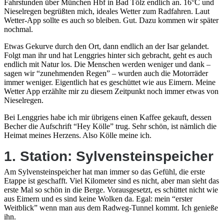
Fahrstunden über München Hbf in Bad Tölz endlich an. 16°C und
Nieselregen begrüßten mich, ideales Wetter zum Radfahren. Laut
Wetter-App sollte es auch so bleiben. Gut. Dazu kommen wir später
nochmal.
Etwas Gekurve durch den Ort, dann endlich an der Isar gelandet.
Folgt man ihr und hat Lenggries hinter sich gebracht, geht es auch
endlich mit Natur los. Die Menschen werden weniger und dank –
sagen wir “zunehmenden Regen” – wurden auch die Motorräder
immer weniger. Eigentlich hat es geschüttet wie aus Eimern. Meine
Wetter App erzählte mir zu diesem Zeitpunkt noch immer etwas von
Nieselregen.
Bei Lenggries habe ich mir übrigens einen Kaffee gekauft, dessen
Becher die Aufschrift “Hey Kölle” trug. Sehr schön, ist nämlich die
Heimat meines Herzens. Also Kölle meine ich.
1. Station: Sylvensteinspeicher
Am Sylvensteinspeicher hat man immer so das Gefühl, die erste
Etappe ist geschafft. Viel Kilometer sind es nicht, aber man sieht das
erste Mal so schön in die Berge. Vorausgesetzt, es schüttet nicht wie
aus Eimern und es sind keine Wolken da. Egal: mein “erster
Weitblick” wenn man aus dem Radweg-Tunnel kommt. Ich genieße
ihn.