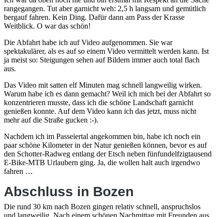
rangegangen. Tut aber garnicht weh: 2,5 h langsam und gemütlich
bergauf fahren. Kein Ding. Dafür dann am Pass der Krasse
Weitblick. O war das schön!
Die Abfahrt habe ich auf Video aufgenommen. Sie war
spektakulärer, als es auf so einem Video vermittelt werden kann. Ist
ja meist so: Steigungen sehen auf Bildern immer auch total flach
aus.
Das Video mit satten elf Minuten mag schnell langweilig wirken.
Warum habe ich es dann gemacht? Weil ich mich bei der Abfahrt so
konzentrieren musste, dass ich die schöne Landschaft garnicht
genießen konnte. Auf dem Video kann ich das jetzt, muss nicht
mehr auf die Straße gucken :-).
Nachdem ich im Passeiertal angekommen bin, habe ich noch ein
paar schöne Kilometer in der Natur genießen können, bevor es auf
den Schotter-Radweg entlang der Etsch neben fünfundelfzigtausend
E-Bike-MTB Urlaubern ging. Ja, die wollen halt auch irgendwo
fahren …
Abschluss in Bozen
Die rund 30 km nach Bozen gingen relativ schnell, anspruchslos
und langweilig. Nach einem schönen Nachmittag mit Freunden aus