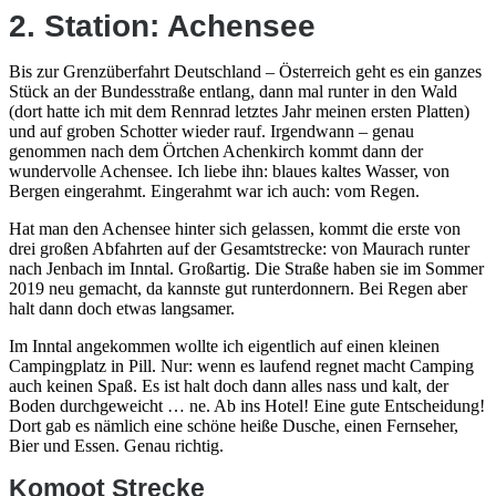
2. Station: Achensee
Bis zur Grenzüberfahrt Deutschland – Österreich geht es ein ganzes
Stück an der Bundesstraße entlang, dann mal runter in den Wald
(dort hatte ich mit dem Rennrad letztes Jahr meinen ersten Platten)
und auf groben Schotter wieder rauf. Irgendwann – genau
genommen nach dem Örtchen Achenkirch kommt dann der
wundervolle Achensee. Ich liebe ihn: blaues kaltes Wasser, von
Bergen eingerahmt. Eingerahmt war ich auch: vom Regen.
Hat man den Achensee hinter sich gelassen, kommt die erste von
drei großen Abfahrten auf der Gesamtstrecke: von Maurach runter
nach Jenbach im Inntal. Großartig. Die Straße haben sie im Sommer
2019 neu gemacht, da kannste gut runterdonnern. Bei Regen aber
halt dann doch etwas langsamer.
Im Inntal angekommen wollte ich eigentlich auf einen kleinen
Campingplatz in Pill. Nur: wenn es laufend regnet macht Camping
auch keinen Spaß. Es ist halt doch dann alles nass und kalt, der
Boden durchgeweicht … ne. Ab ins Hotel! Eine gute Entscheidung!
Dort gab es nämlich eine schöne heiße Dusche, einen Fernseher,
Bier und Essen. Genau richtig.
Komoot Strecke