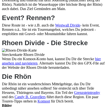
Dreienberg und endend mit dem Sodenberg (südlichster Berg der
Rhön). Natürlich ist die Wasserkuppe (der höchste Berg der Rhön)
auch dabei. Das Ziel Gemünden am Main.
Event? Rennen?
Diese Route ist - wie z.B. auch die
Westwall Divide
- kein Event,
Rennen o.ä.. Sie ist ein Tourenangebot, welches Du jederzeit -
empfohlen mit Gravel- oder Mountainbike fahren kannst.
Rhoen Divide - Die Strecke
Streckenkarte Rhoen Divide
Wenn Du ein Komoot-Konto hast, kannst Du Dir die Strecke
hier
ansehen und navigieren
. Alternativ kannst Du Dir den GPX-File auf
der Website der Rhoen Divide herunterladen.
Die Rhön
Die Rhön ist ein wunderschönes Mittelgebirge, das Du Dir
unbedingt näher ansehen solltest! Sie erstreckt sich über Teile
Hessens, Thüringens und Bayerns. Ein Teil der
Grenzsteintrophy
und des
Candy B. Gravellers
führt durch diese Region. Ein paar
Touren-Tipps stehen in
Komoot
für Dich bereit.
Bilder