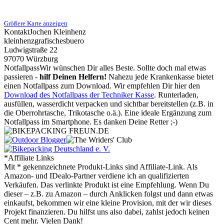
Größere Karte anzeigen
Kontakt
Jochen Kleinhenz
kleinhenzgrafischesbuero
Ludwigstraße 22
97070 Würzburg
Notfallpass
Wir wünschen Dir alles Beste. Sollte doch mal etwas
passieren -
hilf Deinen Helfern!
Nahezu jede Krankenkasse bietet
einen Notfallpass zum Download. Wir empfehlen Dir hier den
Download des Notfallpass der Techniker Kasse
. Runterladen,
ausfüllen, wasserdicht verpacken und sichtbar bereitstellen (z.B. in
die Oberrohrtasche, Trikotasche o.ä.). Eine ideale Ergänzung zum
Notfallpass im Smartphone. Es danken Deine Retter ;-)
*Affiliate Links
Mit * gekennzeichnete Produkt-Links sind Affiliate-Link. Als
Amazon- und IDealo-Partner verdiene ich an qualifizierten
Verkäufen. Das verlinkte Produkt ist eine Empfehlung. Wenn Du
dieser – z.B. zu Amazon – durch Anklicken folgst und dann etwas
einkaufst, bekommen wir eine kleine Provision, mit der wir dieses
Projekt finanzieren. Du hilfst uns also dabei, zahlst jedoch keinen
Cent mehr. Vielen Dank!